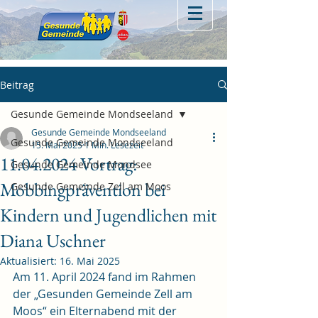
Beitrag
Gesunde Gemeinde Mondseeland
Gesunde Gemeinde Mondseeland
Gesunde Gemeinde Mondseeland
15. Mai 2025
1 Min. Lesezeit
11.04.2024 Vortrag:
Gesunde Gemeinde Mondsee
Mobbingprävention bei
Gesunde Gemeinde Zell am Moos
Kindern und Jugendlichen mit
Diana Uschner
Aktualisiert:
16. Mai 2025
Am 11. April 2024 fand im Rahmen 
der „Gesunden Gemeinde Zell am 
Moos“ ein Elternabend mit der 