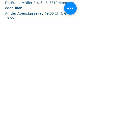
Dr. Franz Müller Straße 3, 5310 Mondsee 
oder 
.
hier
An der Abenskasse (ab 19:00 Uhr): € 
12,00
Diese Veranstaltung teilen
Gesunde Gemeinde Mondseeland
DSGVO
Impressum
©2023 von Gesunde GM. Erstellt mit Wix.com