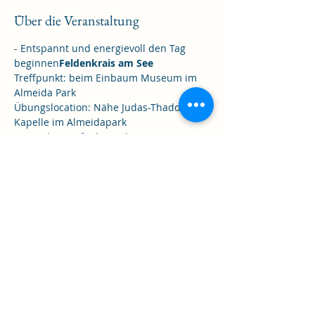
Über die Veranstaltung
- Entspannt und energievoll den Tag 
beginnen
Feldenkrais am See 
Treffpunkt: beim Einbaum Museum im 
Almeida Park
Übungslocation: Nähe Judas-Thaddäus 
Kapelle im Almeidapark
Die Einheiten finden jeden Dienstag vom 
2. Juni bis 30. Juli statt, außer am 23.7. 
bzw. bei Regenwetter.
Diese Veranstaltung teilen