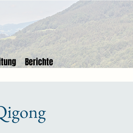
itung
Berichte
Qigong